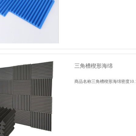
三角槽楔形海绵
商品名称三角槽楔形海绵密度10.12.18.